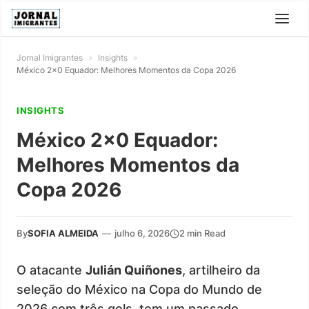
Jornal Imigrantes
»
Insights
»
México 2×0 Equador: Melhores Momentos da Copa 2026
INSIGHTS
México 2×0 Equador:
Melhores Momentos da
Copa 2026
By
SOFIA ALMEIDA
—
julho 6, 2026
2 min Read
O atacante
Julián Quiñones
, artilheiro da
seleção do México na Copa do Mundo de
2026 com três gols, tem um passado