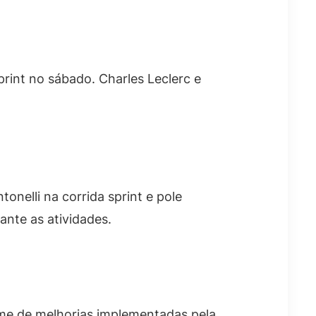
print no sábado. Charles Leclerc e
onelli na corrida sprint e pole
ante as atividades.
ume de melhorias implementadas pela