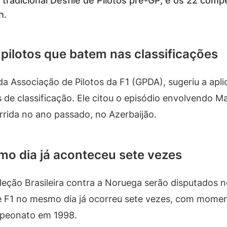
o tradicional Desfile de Pilotos pré-GP, e os 22 comp
h.
pilotos que batem nas classificações
da Associação de Pilotos da F1 (GPDA), sugeriu a apl
de classificação. Ele citou o episódio envolvendo M
rrida no ano passado, no Azerbaijão.
mo dia já aconteceu sete vezes
leção Brasileira contra a Noruega serão disputados
de F1 no mesmo dia já ocorreu sete vezes, com mom
mpeonato em 1998.