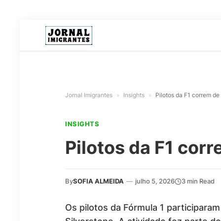
Jornal Imigrantes
»
Insights
»
Pilotos da F1 correm d
INSIGHTS
Pilotos da F1 cor
By
SOFIA ALMEIDA
—
julho 5, 2026
3 min Read
Os pilotos da Fórmula 1 participara