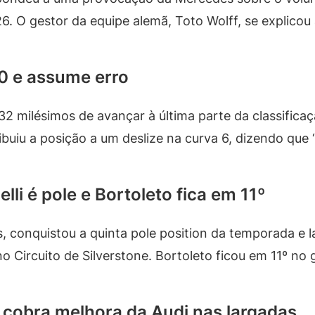
6. O gestor da equipe alemã, Toto Wolff, se explicou
10 e assume erro
a 32 milésimos de avançar à última parte da classifica
ibuiu a posição a um deslize na curva 6, dizendo que 
li é pole e Bortoleto fica em 11º
s, conquistou a quinta pole position da temporada e l
 Circuito de Silverstone. Bortoleto ficou em 11º no g
 cobra melhora da Audi nas largadas