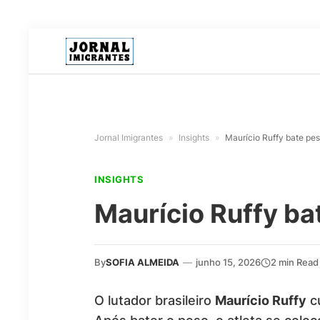
Jornal Imigrantes
»
Insights
»
Maurício Ruffy bate pe
INSIGHTS
Maurício Ruffy ba
By
SOFIA ALMEIDA
—
junho 15, 2026
2 min Read
O lutador brasileiro
Maurício Ruffy
cu