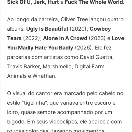
Sick Of U
,
Jerk
,
Hurt
e
Fuck The Whole World
.
Ao longo da carreira, Oliver Tree lançou quatro
álbuns:
Ugly Is Beautiful
(2020),
Cowboy
Tears
(2022),
Alone In A Crowd
(2023) e
Love
You Madly Hate You Badly
(2026). Ele fez
parcerias com artistas como David Guetta,
Travis Barker, Marshmello, Digital Farm
Animals e Whethan.
O visual do cantor era marcado pelo cabelo no
estilo “tigelinha”, que variava entre escuro e
loiro, quase sempre acompanhado por um
bigode. Em seus videoclipes, ele aparecia com
roupas coloridas, fazendo movimentos