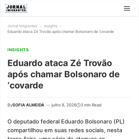
Jornal Imigrantes
»
Insights
»
Eduardo ataca Zé Trovão após chamar Bolsonaro de ‘covarde
INSIGHTS
Eduardo ataca Zé Trovão
após chamar Bolsonaro de
‘covarde
By
SOFIA ALMEIDA
—
julho 8, 2026
3 min Read
O deputado federal Eduardo Bolsonaro (PL)
compartilhou em suas redes sociais, nesta
terça-feira, uma série de ataques ao