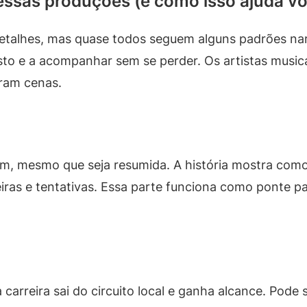
ssas produções (e como isso ajuda voc
detalhes, mas quase todos seguem alguns padrões nar
sto e a acompanhar sem se perder. Os artistas musica
ram cenas.
, mesmo que seja resumida. A história mostra como 
eiras e tentativas. Essa parte funciona como ponte p
 carreira sai do circuito local e ganha alcance. Pode