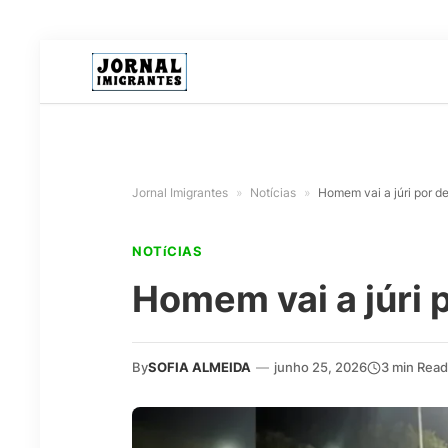
Jornal Imigrantes
»
Notícias
»
Homem vai a júri por d
NOTíCIAS
Homem vai a júri 
By
SOFIA ALMEIDA
—
junho 25, 2026
3 min Read