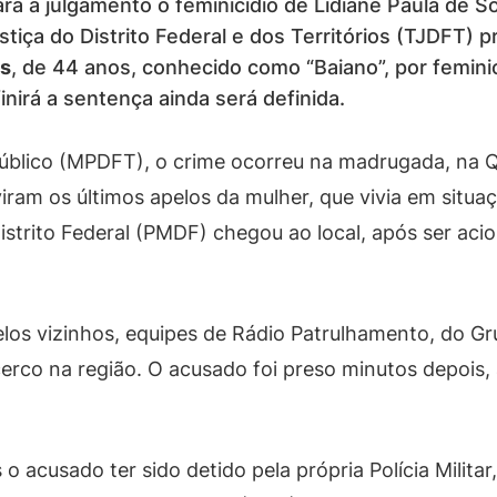
vará a julgamento o feminicídio de Lidiane Paula de
ustiça do Distrito Federal e dos Territórios (TJDFT
os
, de 44 anos, conhecido como “Baiano”, por femin
nirá a sentença ainda será definida.
Público (MPDFT), o crime ocorreu na madrugada, na
iram os últimos apelos da mulher, que vivia em situaç
 Distrito Federal (PMDF) chegou ao local, após ser a
los vizinhos, equipes de Rádio Patrulhamento, do Gr
rco na região. O acusado foi preso minutos depois,
o acusado ter sido detido pela própria Polícia Milita