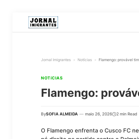
Jornal Imigrantes
»
Notícias
»
Flamengo: provável ti
NOTíCIAS
Flamengo: prováv
By
SOFIA ALMEIDA
—
maio 26, 2026
2 min Read
O Flamengo enfrenta o Cusco FC nest