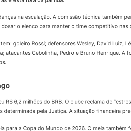
ras e está fora da partida.
anças na escalação. A comissão técnica também pens
é dosar o elenco para manter o time competitivo nas
 tem: goleiro Rossi; defensores Wesley, David Luiz, L
a; atacantes Cebolinha, Pedro e Bruno Henrique. A f
os.
ngo
 R$ 6,2 milhões do BRB. O clube reclama de “estress
eterminada pela Justiça. A situação financeira preo
bia para a Copa do Mundo de 2026. O meia também f