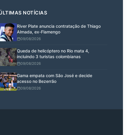
ÚLTIMAS NOTÍCIAS
River Plate anuncia contratação de Thiago
Almada, ex-Flamengo
09/08/2026
Queda de helicóptero no Rio mata 4,
incluindo 3 turistas colombianas
09/08/2026
Gama empata com São José e decide
acesso no Bezerrão
09/08/2026