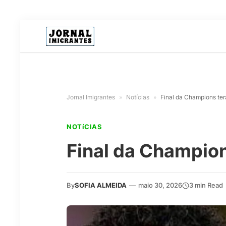
Jornal Imigrantes
»
Notícias
»
Final da Champions terá
NOTíCIAS
Final da Champions
By
SOFIA ALMEIDA
—
maio 30, 2026
3 min Read