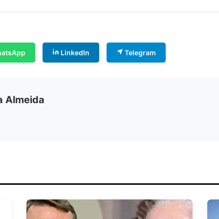
atsApp
LinkedIn
Telegram
ia Almeida