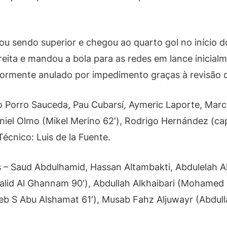
uou sendo superior e chegou ao quarto gol no início
reita e mandou a bola para as redes em lance inicial
iormente anulado por impedimento graças à revisão 
 Porro Sauceda, Pau Cubarsí, Aymeric Laporte, Marc
Daniel Olmo (Mikel Merino 62′), Rodrigo Hernández (cap
Técnico: Luis de la Fuente.
Saud Abdulhamid, Hassan Altambakti, Abdulelah Alam
halid Al Ghannam 90′), Abdullah Alkhaibari (Mohamed 
 S Abu Alshamat 61′), Musab Fahz Aljuwayr (Abdull