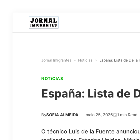
Jornal Imigrantes
»
Notícias
»
España: Lista de De la 
NOTíCIAS
España: Lista de D
By
SOFIA ALMEIDA
—
maio 25, 2026
1 min Read
O técnico Luis de la Fuente anuncio