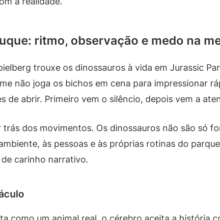
om a realidade.
ruque: ritmo, observação e medo na m
elberg trouxe os dinossauros à vida em Jurassic Pa
lme não joga os bichos em cena para impressionar rá
 de abrir. Primeiro vem o silêncio, depois vem a at
r trás dos movimentos. Os dinossauros não são só 
 ambiente, às pessoas e às próprias rotinas do parq
 de carinho narrativo.
áculo
a como um animal real, o cérebro aceita a história co