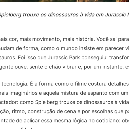
pielberg trouxe os dinossauros à vida em Jurassic P
ais cor, mais movimento, mais história. Você sai pa
udam de forma, como o mundo insiste em parecer vi
sauros. Foi isso que Jurassic Park conseguiu: transf
A gente ouve, sente o chão vibrar e, por um instante,
 tecnologia. É a forma como o filme costura detalhe
s imaginários e aquela mistura de espanto com um c
ectador: como Spielberg trouxe os dinossauros à vid
eção, ritmo, construção de cena e por escolhas que
ntade de aplicar essa mesma lógica no cotidiano: ob